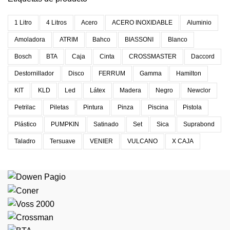
1 Litro
4 Litros
Acero
ACERO INOXIDABLE
Aluminio
Amoladora
ATRIM
Bahco
BIASSONI
Blanco
Bosch
BTA
Caja
Cinta
CROSSMASTER
Daccord
Destornillador
Disco
FERRUM
Gamma
Hamilton
KIT
KLD
Led
Látex
Madera
Negro
Newclor
Petrilac
Piletas
Pintura
Pinza
Piscina
Pistola
Plástico
PUMPKIN
Satinado
Set
Sica
Suprabond
Taladro
Tersuave
VENIER
VULCANO
X CAJA