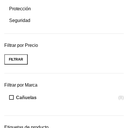
Protección
Seguridad
Filtrar por Precio
FILTRAR
Precio
Precio
mínimo
máximo
Filtrar por Marca
Cañuelas
(8)
Etiquetas de producto