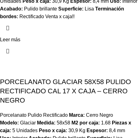
Unidades
Peso x caja:
30,9 Kg
Espesor:
8,4 mm
Uso:
Interior
Acabado:
Pulido brillante
Superficie:
Lisa
Terminación
bordes:
Rectificado Venta x caja!!
Leer más
PORCELANATO GLACIAR 58X58 PULIDO
RECTIFICADO CAL 17 X CAJA – CERRO
NEGRO
Porcelanato Pulido Rectificado
Marca:
Cerro Negro
Modelo:
Glaciar
Medida:
58x58
M2 por caja:
1.68
Piezas x
caja:
5 Unidades
Peso x caja:
30,9 Kg
Espesor:
8,4 mm