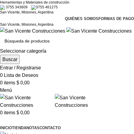
Herramientas y Materiales de construcción
3755 343609
3755 461275
San Vicente, Misiones, Argentina
QUIÉNES SOMOS
FORMAS DE PAGO
San Vicente, Misiones, Argentina
Seleccionar categoría
Buscar
Entrar / Registrarse
0
Lista de Deseos
0
items
$
0,00
Menú
0
items
$
0,00
Categorías
INICIO
TIENDA
NOTAS
CONTACTO