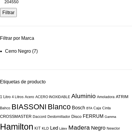
máximo
Filtrar
Filtrar por Marca
Cerro Negro
(7)
Etiquetas de producto
Aluminio
ATRIM
1 Litro
4 Litros
Acero
ACERO INOXIDABLE
Amoladora
BIASSONI
Blanco
Bosch
Bahco
Caja
Cinta
BTA
FERRUM
CROSSMASTER
Disco
Daccord
Destornillador
Gamma
Hamilton
Madera
Negro
Led
KIT
KLD
Newclor
Látex