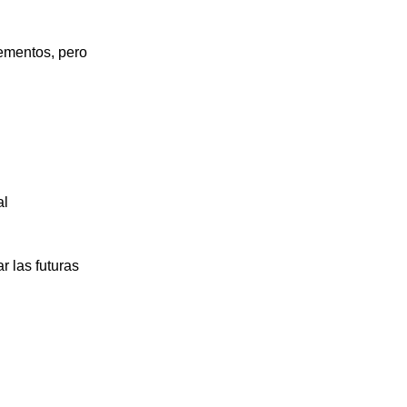
lementos, pero
al
r las futuras