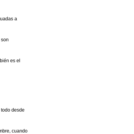
cuadas a
l son
bién es el
e todo desde
embre, cuando