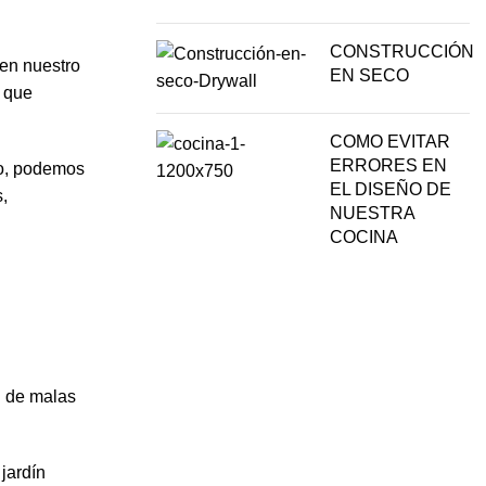
CONSTRUCCIÓN
 en nuestro
EN SECO
o que
COMO EVITAR
ERRORES EN
to, podemos
EL DISEÑO DE
s,
NUESTRA
COCINA
n de malas
jardín