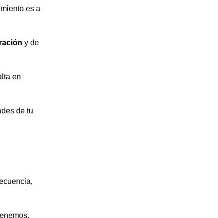
imiento es a
ración
y de
lta en
ades de tu
recuencia,
 tenemos.