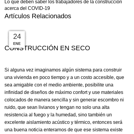
Lo que deben saber los trabajadores de la construcción
acerca del COVID-19
Artículos Relacionados
13
14
19
24
30
27
24
CONSTRUCCIÓN
OCT
JUN
ENE
ENE
SEP
JUL
DIC
CONSTRUCCIÓN EN SECO
Si alguna vez imaginamos algún sistema para construir
una vivienda en poco tiempo y a un costo accesible, que
sea amigable con el medio ambiente, posibilite una
infinidad de diseños de máximo confort y use materiales
colocados de manera sencilla y sin generar escombro ni
ruido, que sean livianos y tengan no solo una alta
resistencia al fuego y la humedad, sino también un
excelente aislamiento acústico y térmico, entonces será
una buena noticia enterarnos de que ese sistema existe