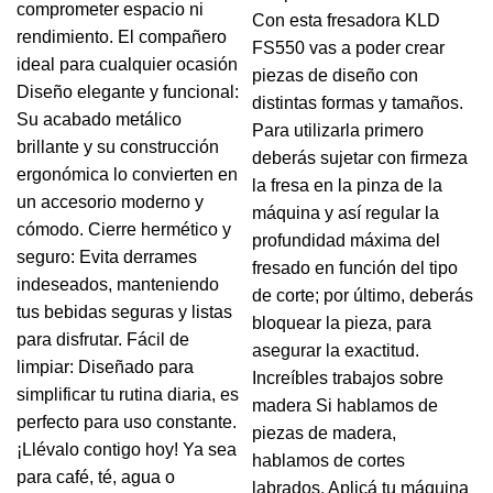
comprometer espacio ni
Con esta fresadora KLD
rendimiento. El compañero
FS550 vas a poder crear
ideal para cualquier ocasión
piezas de diseño con
Diseño elegante y funcional:
distintas formas y tamaños.
Su acabado metálico
Para utilizarla primero
brillante y su construcción
deberás sujetar con firmeza
ergonómica lo convierten en
la fresa en la pinza de la
un accesorio moderno y
máquina y así regular la
cómodo. Cierre hermético y
profundidad máxima del
seguro: Evita derrames
fresado en función del tipo
indeseados, manteniendo
de corte; por último, deberás
tus bebidas seguras y listas
bloquear la pieza, para
para disfrutar. Fácil de
asegurar la exactitud.
limpiar: Diseñado para
Increíbles trabajos sobre
simplificar tu rutina diaria, es
madera Si hablamos de
perfecto para uso constante.
piezas de madera,
¡Llévalo contigo hoy! Ya sea
hablamos de cortes
para café, té, agua o
labrados. Aplicá tu máquina