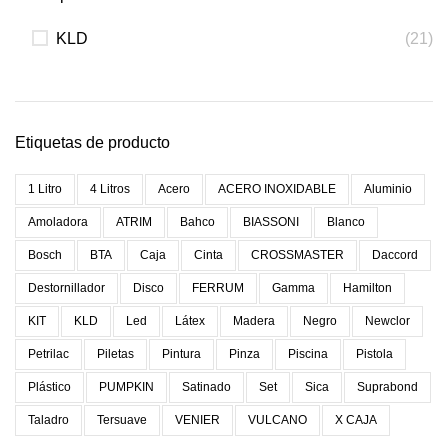
KLD
(21)
Etiquetas de producto
1 Litro
4 Litros
Acero
ACERO INOXIDABLE
Aluminio
Amoladora
ATRIM
Bahco
BIASSONI
Blanco
Bosch
BTA
Caja
Cinta
CROSSMASTER
Daccord
Destornillador
Disco
FERRUM
Gamma
Hamilton
KIT
KLD
Led
Látex
Madera
Negro
Newclor
Petrilac
Piletas
Pintura
Pinza
Piscina
Pistola
Plástico
PUMPKIN
Satinado
Set
Sica
Suprabond
Taladro
Tersuave
VENIER
VULCANO
X CAJA