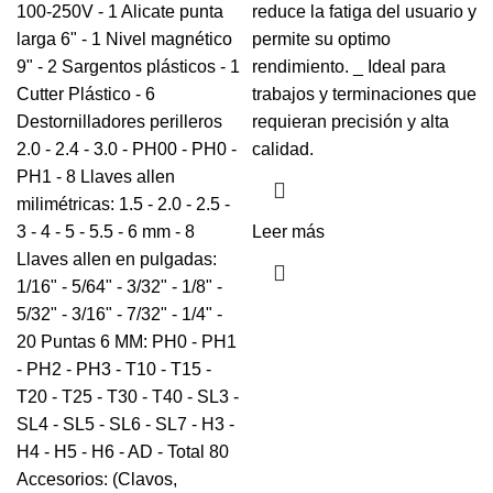
100-250V - 1 Alicate punta
reduce la fatiga del usuario y
larga 6" - 1 Nivel magnético
permite su optimo
9" - 2 Sargentos plásticos - 1
rendimiento. _ Ideal para
Cutter Plástico - 6
trabajos y terminaciones que
Destornilladores perilleros
requieran precisión y alta
2.0 - 2.4 - 3.0 - PH00 - PH0 -
calidad.
PH1 - 8 Llaves allen
milimétricas: 1.5 - 2.0 - 2.5 -
3 - 4 - 5 - 5.5 - 6 mm - 8
Leer más
Llaves allen en pulgadas:
1/16" - 5/64" - 3/32" - 1/8" -
5/32" - 3/16" - 7/32" - 1/4" -
20 Puntas 6 MM: PH0 - PH1
- PH2 - PH3 - T10 - T15 -
T20 - T25 - T30 - T40 - SL3 -
SL4 - SL5 - SL6 - SL7 - H3 -
H4 - H5 - H6 - AD - Total 80
Accesorios: (Clavos,