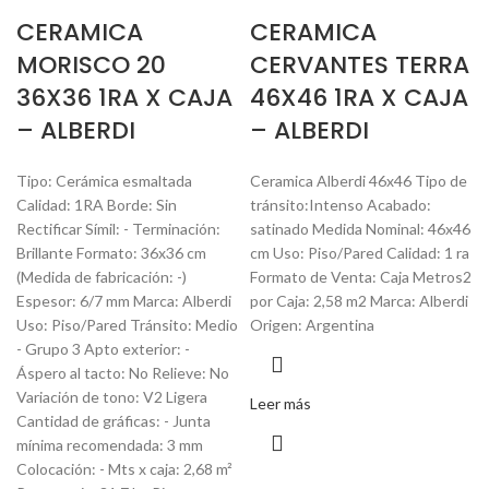
CERAMICA
CERAMICA
MORISCO 20
CERVANTES TERRA
36X36 1RA X CAJA
46X46 1RA X CAJA
– ALBERDI
– ALBERDI
Tipo: Cerámica esmaltada
Ceramica Alberdi 46x46 Tipo de
Calidad: 1RA Borde: Sin
tránsito:Intenso Acabado:
Rectificar Símil: - Terminación:
satinado Medida Nominal: 46x46
Brillante Formato: 36x36 cm
cm Uso: Piso/Pared Calidad: 1 ra
(Medida de fabricación: -)
Formato de Venta: Caja Metros2
Espesor: 6/7 mm Marca: Alberdi
por Caja: 2,58 m2 Marca: Alberdi
Uso: Piso/Pared Tránsito: Medio
Origen: Argentina
- Grupo 3 Apto exterior: -
Áspero al tacto: No Relieve: No
Variación de tono: V2 Ligera
Leer más
Cantidad de gráficas: - Junta
mínima recomendada: 3 mm
Colocación: - Mts x caja: 2,68 m²