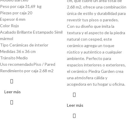
cm, que cubre un área total de
Peso por caja 31,69 kg
2.68 m2, ofrece una combinación
Piezas por caja 20
única de estilo y durabilidad para
Espesor 6 mm
revestir tus pisos o paredes.
Color Rojo
Con su diseño que imita la
Acabado Brillante Estampado Simil
textura y el aspecto de la piedra
mármol
natural con cesped, este
Tipo Cerámicas de interior
cerámico agrega un toque
Medidas 36 x 36 cm
rústico y auténtico a cualquier
Tránsito Medio
ambiente. Perfecto para
Uso recomendadoPiso / Pared
espacios interiores o exteriores,
Rendimiento por caja 2.68 m2
el cerámico Piedra Garden crea
una atmósfera cálida y
acogedora en tu hogar u oficina.
Leer más
Leer más