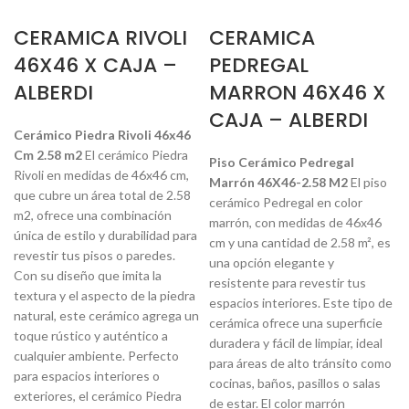
CERAMICA RIVOLI
CERAMICA
46X46 X CAJA –
PEDREGAL
ALBERDI
MARRON 46X46 X
CAJA – ALBERDI
Cerámico Piedra Rivoli 46x46
Cm 2.58 m2
El cerámico Piedra
Piso Cerámico Pedregal
Rivoli en medidas de 46x46 cm,
Marrón 46X46-2.58 M2
El piso
que cubre un área total de 2.58
cerámico Pedregal en color
m2, ofrece una combinación
marrón, con medidas de 46x46
única de estilo y durabilidad para
cm y una cantidad de 2.58 m², es
revestir tus pisos o paredes.
una opción elegante y
Con su diseño que imita la
resistente para revestir tus
textura y el aspecto de la piedra
espacios interiores. Este tipo de
natural, este cerámico agrega un
cerámica ofrece una superficie
toque rústico y auténtico a
duradera y fácil de limpiar, ideal
cualquier ambiente. Perfecto
para áreas de alto tránsito como
para espacios interiores o
cocinas, baños, pasillos o salas
exteriores, el cerámico Piedra
de estar. El color marrón