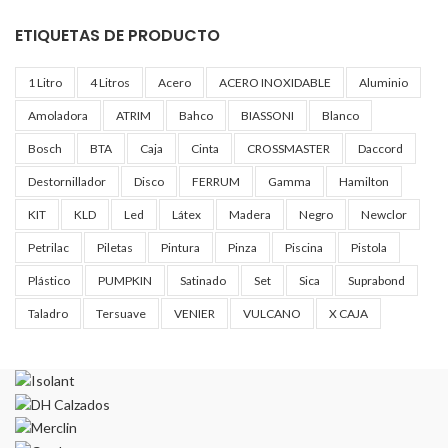
ETIQUETAS DE PRODUCTO
1 Litro
4 Litros
Acero
ACERO INOXIDABLE
Aluminio
Amoladora
ATRIM
Bahco
BIASSONI
Blanco
Bosch
BTA
Caja
Cinta
CROSSMASTER
Daccord
Destornillador
Disco
FERRUM
Gamma
Hamilton
KIT
KLD
Led
Látex
Madera
Negro
Newclor
Petrilac
Piletas
Pintura
Pinza
Piscina
Pistola
Plástico
PUMPKIN
Satinado
Set
Sica
Suprabond
Taladro
Tersuave
VENIER
VULCANO
X CAJA