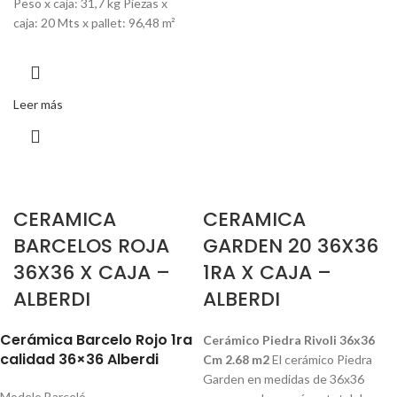
Peso x caja: 31,7 kg Piezas x
caja: 20 Mts x pallet: 96,48 m²
Leer más
CERAMICA
CERAMICA
BARCELOS ROJA
GARDEN 20 36X36
36X36 X CAJA –
1RA X CAJA –
ALBERDI
ALBERDI
Cerámica Barcelo Rojo 1ra
Cerámico Piedra Rivoli 36x36
calidad 36×36 Alberdi
Cm 2.68 m2
El cerámico Piedra
Garden en medidas de 36x36
Modelo Barceló