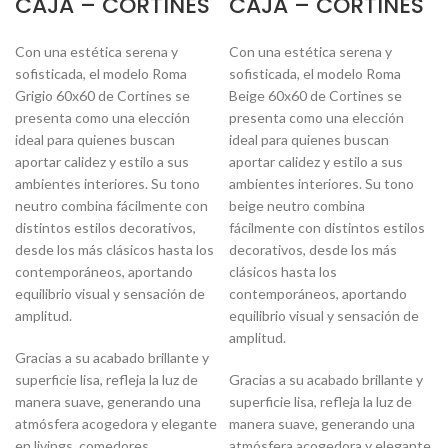
CAJA – CORTINES
CAJA – CORTINES
Con una estética serena y
Con una estética serena y
sofisticada, el modelo Roma
sofisticada, el modelo Roma
Grigio 60x60 de Cortines se
Beige 60x60 de Cortines se
presenta como una elección
presenta como una elección
ideal para quienes buscan
ideal para quienes buscan
aportar calidez y estilo a sus
aportar calidez y estilo a sus
ambientes interiores. Su tono
ambientes interiores. Su tono
neutro combina fácilmente con
beige neutro combina
distintos estilos decorativos,
fácilmente con distintos estilos
desde los más clásicos hasta los
decorativos, desde los más
contemporáneos, aportando
clásicos hasta los
equilibrio visual y sensación de
contemporáneos, aportando
amplitud.
equilibrio visual y sensación de
amplitud.
Gracias a su acabado brillante y
superficie lisa, refleja la luz de
Gracias a su acabado brillante y
manera suave, generando una
superficie lisa, refleja la luz de
atmósfera acogedora y elegante
manera suave, generando una
en livings, comedores,
atmósfera acogedora y elegante