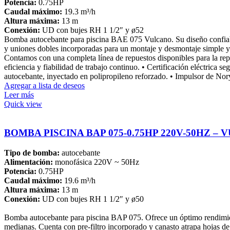
Potencia:
0.75HP
Caudal máximo:
19.3 m³/h
Altura máxima:
13 m
Conexión:
UD con bujes RH 1 1/2″ y ø52
Bomba autocebante para piscina BAE 075 Vulcano. Su diseño confiable l
y uniones dobles incorporadas para un montaje y desmontaje simple y 
Contamos con una completa línea de repuestos disponibles para la re
eficiencia y fiabilidad de trabajo continuo. • Certificación eléctrica
autocebante, inyectado en polipropileno reforzado. • Impulsor de Nory
Agregar a lista de deseos
Leer más
Quick view
BOMBA PISCINA BAP 075-0.75HP 220V-50HZ –
Tipo de bomba:
autocebante
Alimentación:
monofásica 220V ~ 50Hz
Potencia:
0.75HP
Caudal máximo:
19.6 m³/h
Altura máxima:
13 m
Conexión:
UD con bujes RH 1 1/2″ y ø50
Bomba autocebante para piscina BAP 075. Ofrece un óptimo rendimiento
medianas. Cuenta con pre-filtro incorporado y canasto atrapa hojas de