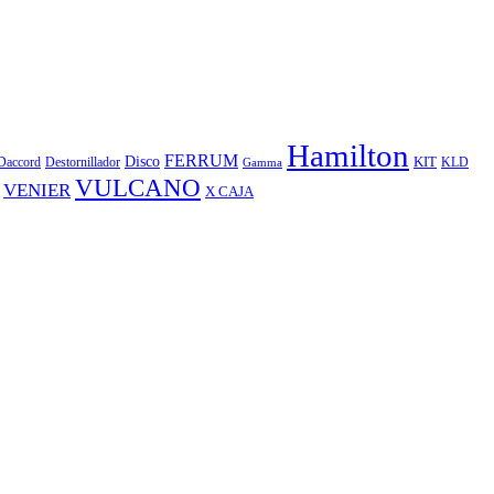
Hamilton
FERRUM
Disco
KIT
Daccord
Destornillador
KLD
Gamma
VULCANO
VENIER
X CAJA