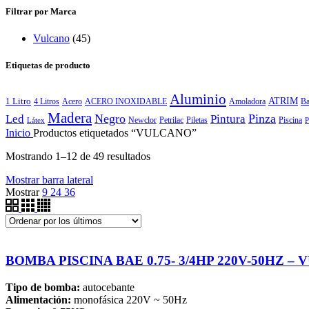
Filtrar por Marca
Vulcano
(45)
Etiquetas de producto
Aluminio
ATRIM
1 Litro
4 Litros
Acero
ACERO INOXIDABLE
Amoladora
Ba
Madera
Negro
Pinza
Led
Pintura
Newclor
Petrilac
Piletas
Piscina
P
Látex
Inicio
Productos etiquetados “VULCANO”
Mostrando 1–12 de 49 resultados
Mostrar barra lateral
Mostrar
9
24
36
BOMBA PISCINA BAE 0.75- 3/4HP 220V-50HZ –
Tipo de bomba:
autocebante
Alimentación:
monofásica 220V ~ 50Hz