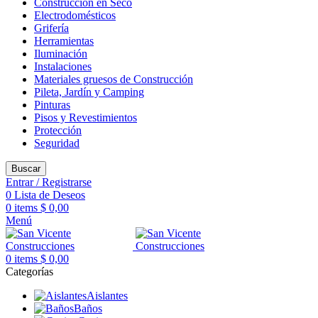
Construcción en Seco
Electrodomésticos
Grifería
Herramientas
Iluminación
Instalaciones
Materiales gruesos de Construcción
Pileta, Jardín y Camping
Pinturas
Pisos y Revestimientos
Protección
Seguridad
Buscar
Entrar / Registrarse
0
Lista de Deseos
0
items
$
0,00
Menú
0
items
$
0,00
Categorías
Aislantes
Baños