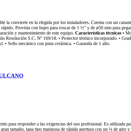
a convierte en la elegida por los instaladores. Cuenta con un canasto a
rápido. Provista con bujes para roscar de 1 ½” y de ø50 mm para pegar 
paración y mantenimiento de este equipo.
Características técnicas
• Mot
 según Resolución S.C. Nº 169/18. • Protector térmico incorporado. • Gr
l. • Sello mecánico con pista cerámica. • Garantía de 1 año.
 VULCANO
 para responder a las exigencias del uso profesional. Es utilizada par
 gran tamaño, tapa tipo mariposa de rápida apertura con un ¼ de giro y