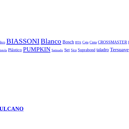
BIASSONI
Blanco
Bosch
CROSSMASTER
hco
Caja
Cinta
BTA
PUMPKIN
Tersuave
taladro
Plástico
Set
Suprabond
Sica
istola
Satinado
 VULCANO