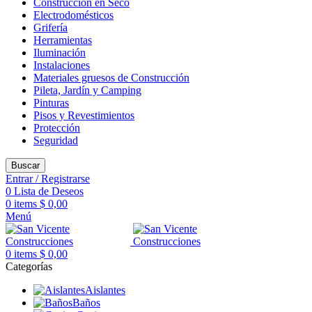
Construcción en Seco
Electrodomésticos
Grifería
Herramientas
Iluminación
Instalaciones
Materiales gruesos de Construcción
Pileta, Jardín y Camping
Pinturas
Pisos y Revestimientos
Protección
Seguridad
Buscar
Entrar / Registrarse
0
Lista de Deseos
0
items
$
0,00
Menú
0
items
$
0,00
Categorías
Aislantes
Baños